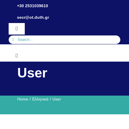
Skip
+30 2531039610
to
Ανοίξτε τη γραμμή εργαλείων
secr@ot.duth.gr
content
Toggle
Navigation
Search
for:
Toggle
Navigation
User
Τμήμα
Ανθρώπινο Δυναμικό
Home
Ελληνικά
User
Σπουδές
Φοιτητικά