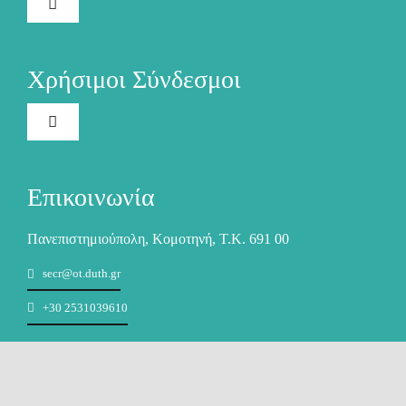
Toggle
Navigation
Ηλεκτρονική Γραμματεία
Χρήσιμοι Σύνδεσμοι
Ακαδημαϊκή Ταυτότητα
Toggle
Navigation
Το Πανεπιστήμιο
Ασύγχρονη Τηλεκπαίδευση
Επικοινωνία
Προστασία Δεδομένων Προσωπικού Χαρακτήρα (GDPR)
Σύγχρονη Τηλεκπαίδευση
Πανεπιστημιούπολη, Κομοτηνή, Τ.Κ. 691 00
secr@ot.duth.gr
Απασχόληση & Σταδιοδρομία
Βιβλία-Συγγράματα
+30 2531039610
Δομή Συμβουλευτικής και Προσβασιμότητας
Ηλεκτρονικό Ταχυδρομείο