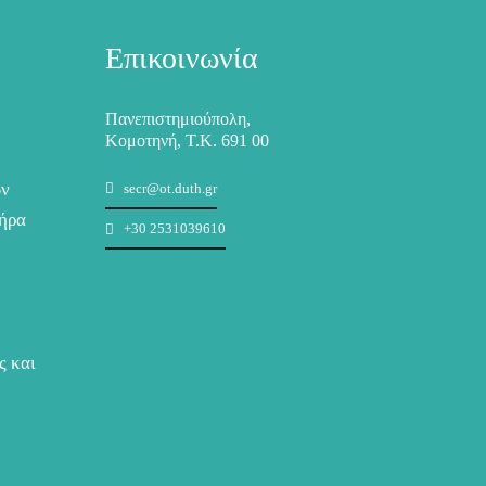
Επικοινωνία
Πανεπιστημιούπολη,
Κομοτηνή, Τ.Κ. 691 00
ων
secr@ot.duth.gr
ήρα
+30 2531039610
ς και