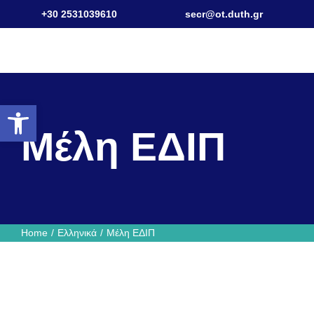
Skip
+30 2531039610
secr@ot.duth.gr
to
content
Ανοίξτε τη γραμμή εργαλείων
Μέλη ΕΔΙΠ
Home
Ελληνικά
Μέλη ΕΔΙΠ