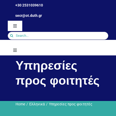
Skip
+30 2531039610
to
Ανοίξτε τη γραμμή εργαλείων
secr@ot.duth.gr
content
Toggle
Navigation
Search
for:
Toggle
Navigation
Υπηρεσίες
Τμήμα
προς φοιτητές
Ανθρώπινο Δυναμικό
Σπουδές
Home
Ελληνικά
Υπηρεσίες προς φοιτητές
Φοιτητικά