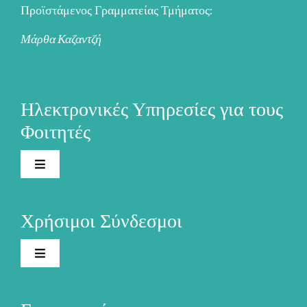
Προϊστάμενος Γραμματείας Τμήματος:
Μάρθα Καζαντζή
Ηλεκτρονικές Υπηρεσίες για τους
Φοιτητές
Toggle
Navigation
Ηλεκτρονική Γραμματεία
Χρήσιμοι Σύνδεσμοι
Ακαδημαϊκή Ταυτότητα
Toggle
Navigation
Το Πανεπιστήμιο
Ασύγχρονη Τηλεκπαίδευση