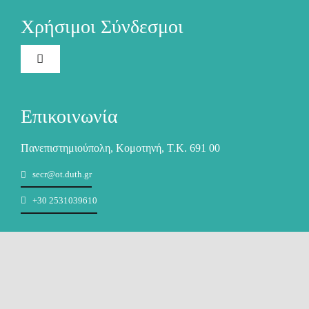
Ηλεκτρονική Γραμματεία
Χρήσιμοι Σύνδεσμοι
Ακαδημαϊκή Ταυτότητα
Toggle
Navigation
Το Πανεπιστήμιο
Ασύγχρονη Τηλεκπαίδευση
Επικοινωνία
Προστασία Δεδομένων Προσωπικού Χαρακτήρα (GDPR
Σύγχρονη Τηλεκπαίδευση
Πανεπιστημιούπολη, Κομοτηνή, Τ.Κ. 691 00
secr@ot.duth.gr
Απασχόληση & Σταδιοδρομία
Βιβλία-Συγγράματα
+30 2531039610
Δομή Συμβουλευτικής και Προσβασιμότητας
Ηλεκτρονικό Ταχυδρομείο
Οδηγός Σπουδών
Δωρεάν Λογισμικό