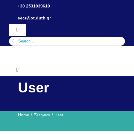
Skip
+30 2531039610
to
Ανοίξτε τη γραμμή εργαλείων
secr@ot.duth.gr
content
Toggle
Navigation
Search
for:
Toggle
Navigation
User
Τμήμα
Ανθρώπινο Δυναμικό
Home
Ελληνικά
User
Σπουδές