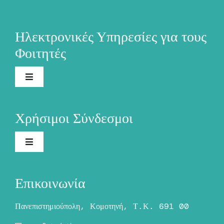
Ηλεκτρονικές Υπηρεσίες για τους
Φοιτητές
Toggle
Navigation
Ηλεκτρονική Γραμματεία
Χρήσιμοι Σύνδεσμοι
Ακαδημαϊκή Ταυτότητα
Toggle
Navigation
Το Πανεπιστήμιο
Ασύγχρονη Τηλεκπαίδευση
Επικοινωνία
Προστασία Δεδομένων Προσωπικού Χαρακτήρα
Σύγχρονη Τηλεκπαίδευση
Πανεπιστημιούπολη, Κομοτηνή, Τ.Κ. 691 00
(GDPR)