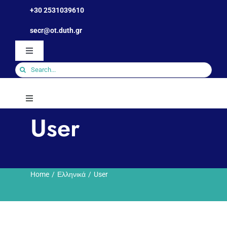
Skip
+30 2531039610
to
Ανοίξτε τη γραμμή εργαλείων
secr@ot.duth.gr
content
Toggle
Navigation
Search
for:
Toggle
Navigation
User
Τμήμα
Ανθρώπινο Δυναμικό
Home
Ελληνικά
User
Σπουδές
Φοιτητικά