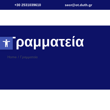
Skip
+30 2531039610
secr@ot.duth.gr
to
content
Γραμματεία
Ανοίξτε τη γραμμή εργαλείων
Home
Γραμματεία