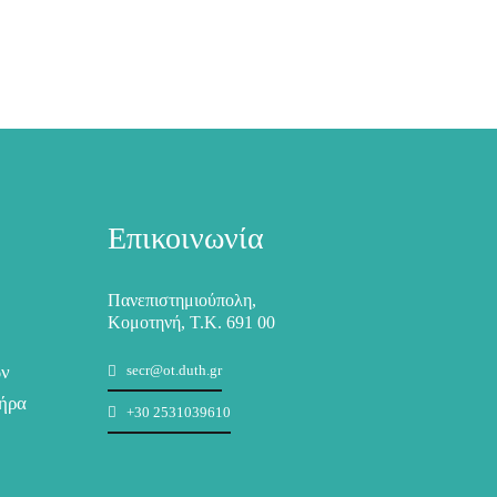
Επικοινωνία
Πανεπιστημιούπολη,
Κομοτηνή, Τ.Κ. 691 00
ων
secr@ot.duth.gr
ήρα
+30 2531039610