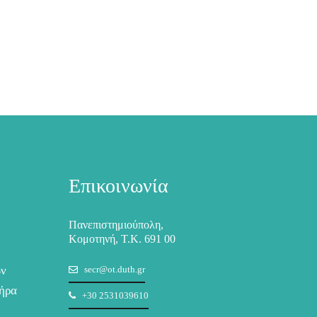
Επικοινωνία
Πανεπιστημιούπολη,
Κομοτηνή, Τ.Κ. 691 00
ων
secr@ot.duth.gr
ήρα
+30 2531039610