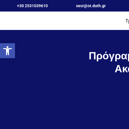
Skip
+30 2531039610
secr@ot.duth.gr
to
Τ
content
Ανοίξτε τη γραμμή εργαλείων
Πρόγρα
Ακ