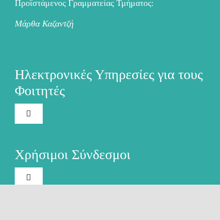
Προϊστάμενος Γραμματείας Τμήματος:
Μάρθα Καζαντζή
Ηλεκτρονικές Υπηρεσίες για τους
Φοιτητές
Toggle
Navigation
Ηλεκτρονική Γραμματεία
Χρήσιμοι Σύνδεσμοι
Ακαδημαϊκή Ταυτότητα
Toggle
Navigation
Το Πανεπιστήμιο
Ασύγχρονη Τηλεκπαίδευση
Επικοινωνία