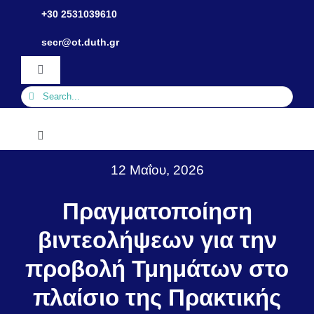
Skip
+30 2531039610
to
Ανοίξτε τη γραμμή εργαλείων
secr@ot.duth.gr
content
Toggle
Navigation
Search
for:
Toggle
Navigation
12 Μαΐου, 2026
Τμήμα
Πραγματοποίηση
Ανθρώπινο Δυναμικό
βιντεολήψεων για την
προβολή Τμημάτων στο
Σπουδές
πλαίσιο της Πρακτικής
Φοιτητικά