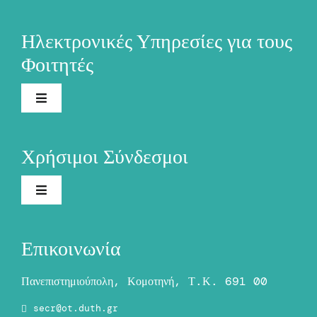
Ηλεκτρονικές Υπηρεσίες για τους
Φοιτητές
Toggle
Navigation
Ηλεκτρονική Γραμματεία
Χρήσιμοι Σύνδεσμοι
Ακαδημαϊκή Ταυτότητα
Toggle
Navigation
Το Πανεπιστήμιο
Ασύγχρονη Τηλεκπαίδευση
Επικοινωνία
Προστασία Δεδομένων Προσωπικού Χαρακτήρα
Σύγχρονη Τηλεκπαίδευση
Πανεπιστημιούπολη, Κομοτηνή, Τ.Κ. 691 00
(GDPR)
secr@ot.duth.gr